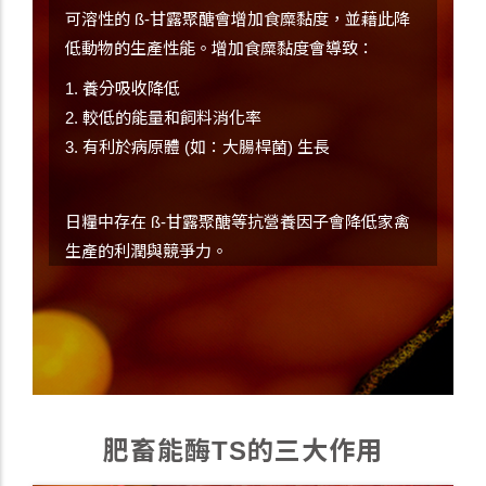
可溶性的 ß-甘露聚醣會增加食糜黏度，並藉此降
低動物的生產性能。增加食糜黏度會導致：
1. 養分吸收降低
2. 較低的能量和飼料消化率
3. 有利於病原體 (如：大腸桿菌) 生長
日糧中存在 ß-甘露聚醣等抗營養因子會降低家禽
生產的利潤與競爭力。
肥畜能酶TS的三大作用