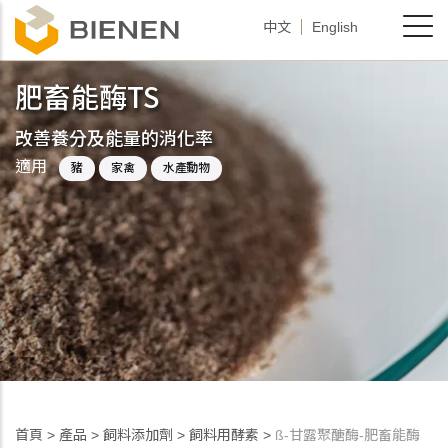
移
中文
English
至
主
肥畜能酶TS
內
容
改善養分及能量的消化率
適用
豬
家禽
水產動物
首頁
>
產品
>
飼料添加劑
>
飼料用酵素
>
ß-甘露聚醣酶-肥畜能酶