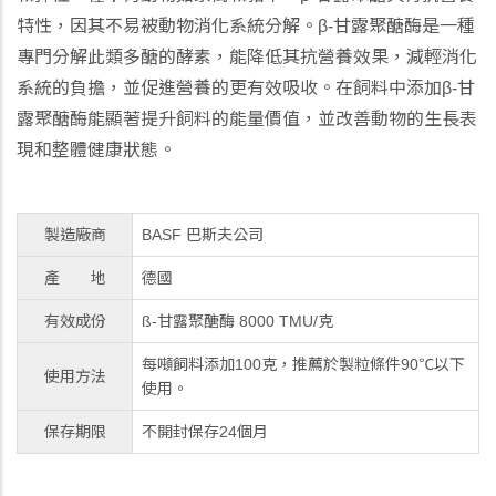
特性，因其不易被動物消化系統分解。β-甘露聚醣酶是一種
專門分解此類多醣的酵素，能降低其抗營養效果，減輕消化
系統的負擔，並促進營養的更有效吸收。在飼料中添加β-甘
露聚醣酶能顯著提升飼料的能量價值，並改善動物的生長表
現和整體健康狀態。
製造廠商
BASF 巴斯夫公司
產 地
德國
有效成份
ß-甘露聚醣酶 8000 TMU/克
每噸飼料添加100克，推薦於製粒條件90℃以下
使用方法
使用。
保存期限
不開封保存24個月