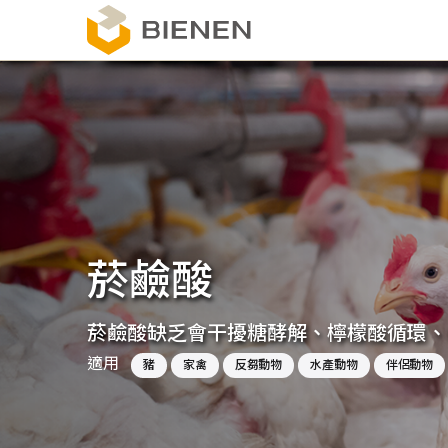
移
至
主
內
容
菸鹼酸
菸鹼酸缺乏會干擾糖酵解、檸檬酸循環、
適用
豬
家禽
反芻動物
水產動物
伴侶動物