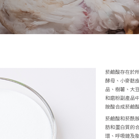
菸鹼酸存在於
酵母、小麥麩
品、樹薯、大
和磨粉副產品
胺酸合成菸鹼酸
菸鹼酸和菸酰胺
肪和蛋白質的
環、呼吸鏈及