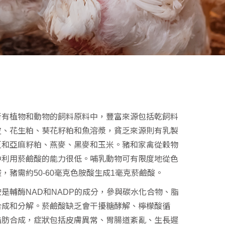
所有植物和動物的飼料原料中，豐富來源包括乾飼料
皮、花生粕、葵花籽粕和魚溶漿，貧乏來源則有乳製
豆和亞麻籽粕、燕麥、黑麥和玉米。豬和家禽從穀物
中利用菸鹼酸的能力很低。哺乳動物可有限度地從色
，豬需約50-60毫克色胺酸生成1毫克菸鹼酸。
是輔酶NAD和NADP的成分，參與碳水化合物、脂
合成和分解。菸鹼酸缺乏會干擾糖酵解、檸檬酸循
脂肪合成，症狀包括皮膚異常、胃腸道紊亂、生長遲