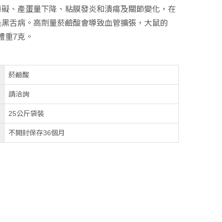
障礙、產蛋量下降、粘膜發炎和潰瘍及關節變化，在
是黑舌病。高劑量菸鹼酸會導致血管擴張，大鼠的
體重7克。
菸鹼酸
請洽詢
25公斤袋裝
不開封保存36個月