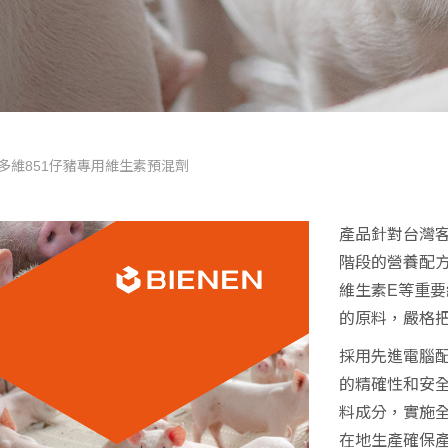
多維851仔豬專用維生素預混劑
產品針對台灣
階段的營養配
維生素E等重
的原料，嚴格
採用先進電腦
的精確性和安
料成分，實施
在地生產確保