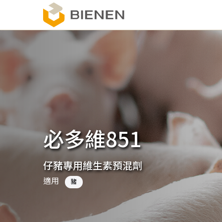
移
至
主
內
容
必多維851
仔豬專用維生素預混劑
適用
豬