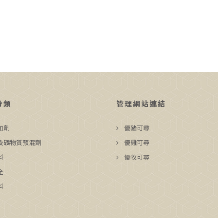
分類
管理網站連結
加劑
優豬可尋
及礦物質預混劑
優雞可尋
料
優牧可尋
全
料