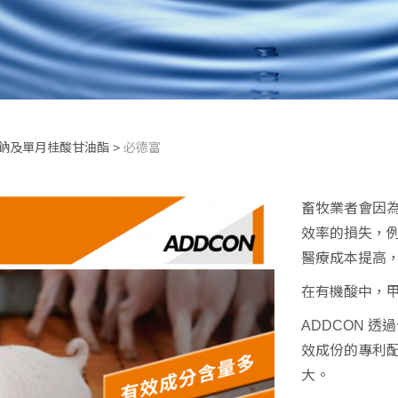
鈉及單月桂酸甘油酯
>
必德富
畜牧業者會因
效率的損失，例
醫療成本提高
在有機酸中，
ADDCON 
效成份的專利
大。