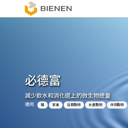
移
至
主
內
容
必德富
減少飲水和消化道上的微生物總量
適用
豬
家禽
反芻動物
水產動物
伴侶動物