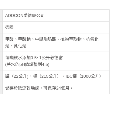
ADDCON愛德康公司
德國
甲酸、甲酸鈉、中鏈脂肪酸、植物萃取物、抗氧化
劑、乳化劑
每噸飲水添加0.5~1公升必德富
(將水的pH值調整到4.5)
罐（22公升)、桶（215公升）、IBC桶（1000公升）
儲存於陰涼乾燥處，可保存24個月。