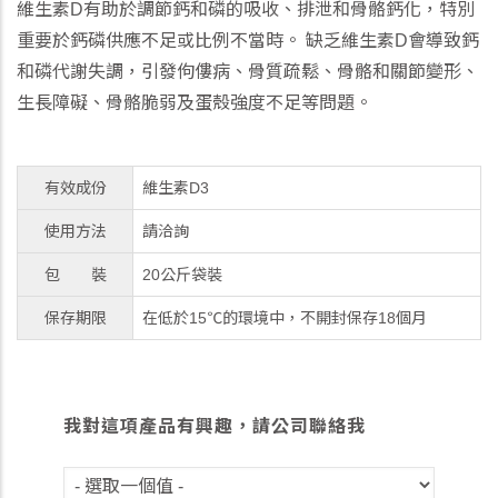
維生素D有助於調節鈣和磷的吸收、排泄和骨骼鈣化，特別
重要於鈣磷供應不足或比例不當時。 缺乏維生素D會導致鈣
和磷代謝失調，引發佝僂病、骨質疏鬆、骨骼和關節變形、
生長障礙、骨骼脆弱及蛋殼強度不足等問題。
有效成份
維生素D3
使用方法
請洽詢
包 裝
20公斤袋裝
保存期限
在低於15℃的環境中，不開封保存18個月
我對這項產品有興趣，請公司聯絡我