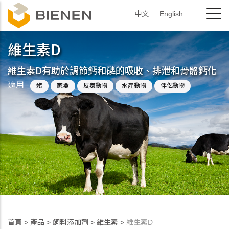
移
中文
English
至
主
維生素D
內
容
維生素D有助於調節鈣和磷的吸收、排泄和骨骼鈣化
適用
豬
家禽
反芻動物
水產動物
伴侶動物
首頁
>
產品
>
飼料添加劑
>
維生素
>
維生素D