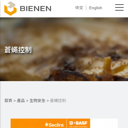
移
中文
English
至
主
內
容
蒼蠅控制
首頁
>
產品
>
生物安全
>
蒼蠅控制