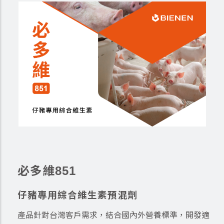
必多維851
仔豬專用綜合維生素預混劑
產品針對台灣客戶需求，結合國內外營養標準，開發適