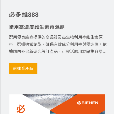
必多維888
豬用高濃度維生素預混劑
選用優良廠商提供的高品質及高生物利用率維生素原
料，選擇適當劑型，確保有效成分利用率與穩定性。依
據國內外最新研究設計產品，可靈活應用於豬隻各階段
飼料配方，操作簡便，減少原料採購及庫存管理的複雜
性。含足量維生素E和平衡充足的維生素B群，提升豬隻
前往看產品
抗氧化能力、免疫力、繁殖性能，改善肉質及日增重。
採用先進電腦配料及製造系統，嚴控生產流程，確保產
品準確性及安全性。配備精密分析儀器，監控維生素含
量及原料成分，定期追溯每批成品，確保產品品質穩
定。在地生產可確保產品新鮮度及成分穩定性，減少長
途運輸及儲存過程中的力價損失。