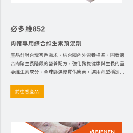
必多維852
肉豬專用綜合維生素預混劑
產品針對台灣客戶需求，結合國內外營養標準，開發適
合肉豬生長階段的營養配方，強化豬隻健康與生長的重
要維生素成分。全球篩選優質供應商，選用劑型穩定的
原料，嚴格把關，提供一致且卓越的產品。技術團隊提
供高品質諮詢及技術服務，深入了解客戶需求，提供客
前往看產品
製化建議。採用先進電腦配料和製造系統，嚴控生產流
程，確保精確性和安全性。運用分析儀器，定期檢測維
生素和原料成分，實施全面追溯機制，確保產品一致
性，強化供應鏈控制。在地生產確保新鮮度和成分穩定
性，減少運輸和儲存過程中的損失，降低碳足跡，體現