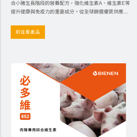
合小豬生長階段的營養配方，強化維生素A、維生素E等
提升健康與免疫力的重要成分。從全球篩選優質供應
商，選用劑型穩定的原料，嚴格把關，提供一致且效果
卓越的產品。技術團隊提供高品質產品諮詢及全方位技
前往看產品
術服務，深入了解客戶需求，提供客製化建議。採用先
進電腦配料和製造系統，嚴控生產流程，確保每批產品
的精確性和安全性。運用先進分析儀器，定期檢測維生
素含量和原料成分，實施全面追溯機制，確保產品一致
性，強化供應鏈控制。在地生產確保新鮮度和成分穩定
性，減少運輸和儲存過程中的損失，降低碳足跡，體現
對環境保護的承諾。